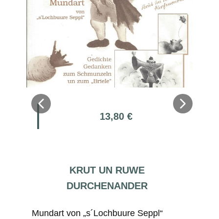
13,80 €
KRUT UN RUWE
DURCHENANDER
Mundart von „s´Lochbuure Seppl“
Mun