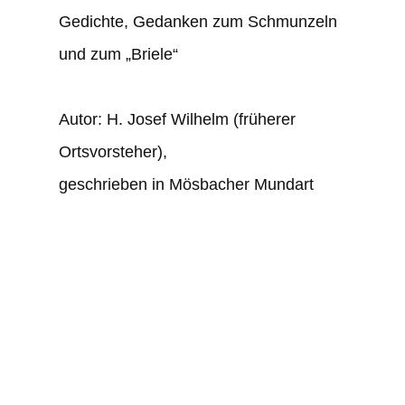
Gedichte, Gedanken zum Schmunzeln
Sep
und zum „Briele“
“Sin
men
Autor: H. Josef Wilhelm (früherer
Ortsvorsteher),
Auto
geschrieben in Mösbacher Mundart
Orts
ges